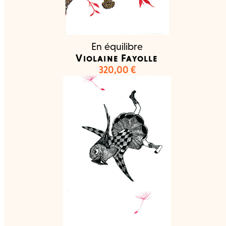
la nuance n’est pas l’essentiel. Le bois de fil nécessite
d’accepter les contraintes qu’il impose et de jouer
avec. Il faut sans cesse adapter et repenser les
images aussi en fonction de ce medium tout
particulier. Ces contraintes la poussent toujours plus
En équilibre
loin. Elle expose personnellement dans différents
Violaine Fayolle
centres culturels, à Sarzeau, à Quimperlé, à la maison
320,00
€
Tessier-dit-Laplante à Québec City ou à l’atelier Piroir
à Montréal en 2019, à l’artothèque/galerie Tal Coat
d’Hennebont en 2017. Elle participe à de multiples
biennales ou expositions collectives, de Paris à
Montréal, de Buenos Aires au Tatarstan, au Brésil, en
Italie. Elle est invitée à exposer à New York par la
galerie Imaginario de Buenos Air lors du salon Art on
paper. Elle devient membre du groupe de la Jeune
Gravure Contemporaine en 2023 et prépare une
exposition personnelle à l’Archipel de Fouesnant avec
une résidence de création. L’exposition sera visible
entre avril et juin 2025.