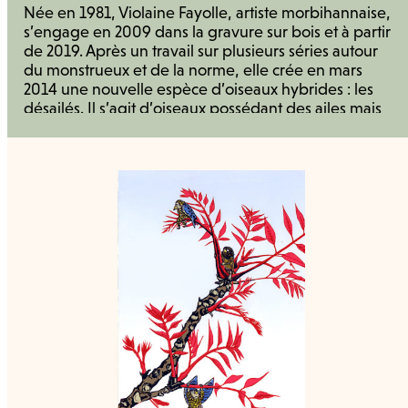
Née en 1981, Violaine Fayolle, artiste morbihannaise,
s’engage en 2009 dans la gravure sur bois et à partir
de 2019. Après un travail sur plusieurs séries autour
du monstrueux et de la norme, elle crée en mars
2014 une nouvelle espèce d’oiseaux hybrides : les
désailés. Il s’agit d’oiseaux possédant des ailes mais
elles leur sont malheureusement inefficaces pour le
vol. Il s’agit d’oiseaux possédant des ailes mais qui
leur sont malheureusement inefficaces pour le vol.
Ces drôles d’oiseaux, privés d’une partie de leur
nature, doivent alors trouver un autre sens à leur vie.
Métaphores des humains parfois désorientés face
aux mutations du monde contemporain, les Désailés
vivent dans une nature revisitée, coquillage, vrille de
vigne ou arbre flamboyant. Les Rejetons, génération
suivante essayant de s’adapter à cette situation, sont
emportés dans la tourmente et par-là se mettent
peut-être à voler, emmenés par des bourrasques de
vent, une tempête ou leurs jeux adolescents. Elle
utilise le bois gravé, creuse la matière, pour être en
contact avec le réel et produire des images fortes, où