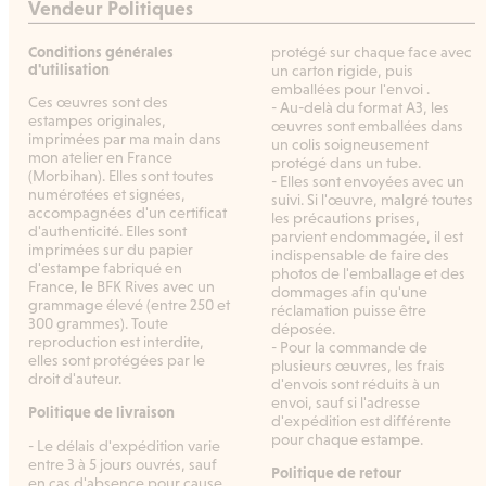
Vendeur Politiques
Conditions générales
protégé sur chaque face avec
d'utilisation
un carton rigide, puis
emballées pour l'envoi .
Ces œuvres sont des
- Au-delà du format A3, les
estampes originales,
œuvres sont emballées dans
imprimées par ma main dans
un colis soigneusement
mon atelier en France
protégé dans un tube.
(Morbihan). Elles sont toutes
- Elles sont envoyées avec un
numérotées et signées,
suivi. Si l'œuvre, malgré toutes
accompagnées d'un certificat
les précautions prises,
d'authenticité. Elles sont
parvient endommagée, il est
imprimées sur du papier
indispensable de faire des
d'estampe fabriqué en
photos de l'emballage et des
France, le BFK Rives avec un
dommages afin qu'une
grammage élevé (entre 250 et
réclamation puisse être
300 grammes). Toute
déposée.
reproduction est interdite,
- Pour la commande de
elles sont protégées par le
plusieurs œuvres, les frais
droit d'auteur.
d'envois sont réduits à un
envoi, sauf si l'adresse
Politique de livraison
d'expédition est différente
pour chaque estampe.
- Le délais d'expédition varie
entre 3 à 5 jours ouvrés, sauf
Politique de retour
en cas d'absence pour cause