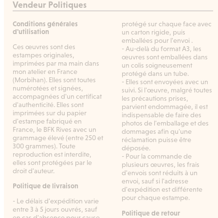
Vendeur Politiques
Conditions générales
protégé sur chaque face avec
d'utilisation
un carton rigide, puis
emballées pour l'envoi .
Ces œuvres sont des
- Au-delà du format A3, les
estampes originales,
œuvres sont emballées dans
imprimées par ma main dans
un colis soigneusement
mon atelier en France
protégé dans un tube.
(Morbihan). Elles sont toutes
- Elles sont envoyées avec un
numérotées et signées,
suivi. Si l'œuvre, malgré toutes
accompagnées d'un certificat
les précautions prises,
d'authenticité. Elles sont
parvient endommagée, il est
imprimées sur du papier
indispensable de faire des
d'estampe fabriqué en
photos de l'emballage et des
France, le BFK Rives avec un
dommages afin qu'une
grammage élevé (entre 250 et
réclamation puisse être
300 grammes). Toute
déposée.
reproduction est interdite,
- Pour la commande de
elles sont protégées par le
plusieurs œuvres, les frais
droit d'auteur.
d'envois sont réduits à un
envoi, sauf si l'adresse
Politique de livraison
d'expédition est différente
pour chaque estampe.
- Le délais d'expédition varie
entre 3 à 5 jours ouvrés, sauf
Politique de retour
en cas d'absence pour cause