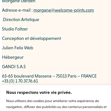
Morgane Garden
Adresse e-mail :
morgane@welcome-prints.com
Direction Artistique
Studio Foltzer
Conception et développement
Julien Felix Web
Hébergeur
GANDI S.A.S
63-65 boulevard Massena – 75013 Paris – FRANCE
+33.(0) 1 70.37.76.61
Nous respectons votre vie privée.
Nous utilisons des cookies pour améliorer votre expérience de
navigation, diffuser des publicités ou des contenus personnalisés et
Welcome Prints
la marketplace dédiée à l’estampe