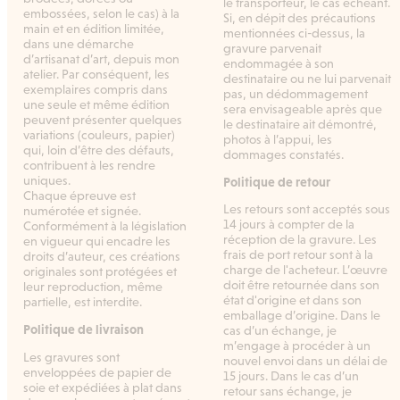
le transporteur, le cas échéant.
embossées, selon le cas) à la
Si, en dépit des précautions
main et en édition limitée,
mentionnées ci-dessus, la
dans une démarche
gravure parvenait
d’artisanat d’art, depuis mon
endommagée à son
atelier. Par conséquent, les
destinataire ou ne lui parvenait
exemplaires compris dans
pas, un dédommagement
une seule et même édition
sera envisageable après que
peuvent présenter quelques
le destinataire ait démontré,
variations (couleurs, papier)
photos à l’appui, les
qui, loin d’être des défauts,
dommages constatés.
contribuent à les rendre
uniques.
Politique de retour
Chaque épreuve est
Les retours sont acceptés sous
numérotée et signée.
14 jours à compter de la
Conformément à la législation
réception de la gravure. Les
en vigueur qui encadre les
frais de port retour sont à la
droits d’auteur, ces créations
charge de l'acheteur. L’œuvre
originales sont protégées et
doit être retournée dans son
leur reproduction, même
état d'origine et dans son
partielle, est interdite.
emballage d’origine. Dans le
Politique de livraison
cas d’un échange, je
m’engage à procéder à un
Les gravures sont
nouvel envoi dans un délai de
enveloppées de papier de
15 jours. Dans le cas d’un
soie et expédiées à plat dans
retour sans échange, je