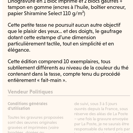
Linogravure en 1 bloc imprimé et 2 blocs gaufrés +
tampon en gomme (encres à l’huile, boîtier encreur,
papier Shiramine Select 110 g/m²)
Cette petite tasse ne poursuit aucun autre objectif
que le plaisir des yeux… et des doigts, le gaufrage
dotant cette estampe d’une dimension
particulièrement tactile, tout en simplicité et en
élégance.
Cette édition comprend 10 exemplaires, tous
subtilement différents au niveau de la couleur du thé
contenant dans la tasse, compte tenu du procédé
entièrement « fait-main ».
Vendeur Politiques
Conditions générales
de suivi, sous 3 à 5 jours
d'utilisation
ouvrés depuis la France, sous
réserve des aléas de La Poste
Toutes les gravures proposées
– une fois la gravure envoyée
sont des œuvres originales
par La Poste, je ne saurais être
gravées et imprimées (voire
responsable du retard pris par
brodées, dorées ou