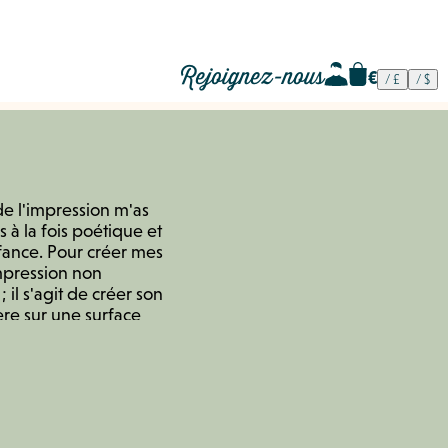
Rejoignez-nous
de l'impression m'as
à la fois poétique et
fance. Pour créer mes
impression non
il s'agit de créer son
re sur une surface
. L'encre est frottée
res, des effets de
l'image ainsi créée me
afin de la transférer de
n'étant pas gravée, son
nt, au cours de ma