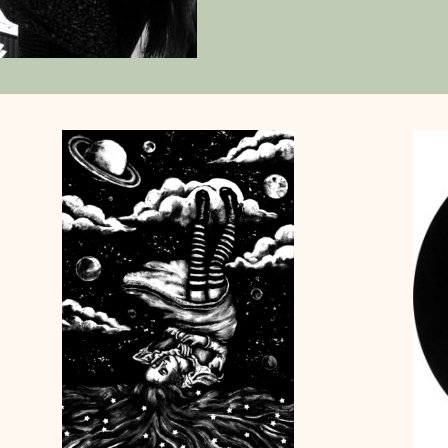
pratique du monotype, j'ai trou
reproduire trois estampes à par
Après le premier passage sous p
une première impresssion, très c
ensuite poser une feuille de papie
fraichement imprimée, pour les 
papier, sous la presse. Cette op
d'obtenir une seconde épreuve,
estampe mais inversée ; C'est le 
troisième il me suffit de reprend
imprimée pour passer ce qu'il re
presse. J'obtiens alors un « fant
première estampe mais plus légé
évanescente.