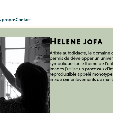
À propos
Contact
Helene jofa
Artiste autodidacte, le domaine 
permis de développer un univers 
symbolique sur le thème de l'en
images j'utilise un processus d'
reproductible appelé monotype ; 
image par enlèvements de matiè
préalablement recouverte d'encre
afin de créer des zones de lumiè
matières, des ombres... Lorsque 
convient je la passe sous presse 
la matrice au papier. La matrice 
tirage est donc unique. Cependa