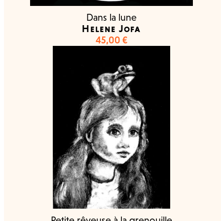
Dans la lune
Helene Jofa
45,00
€
Petite rêveuse à la grenouille