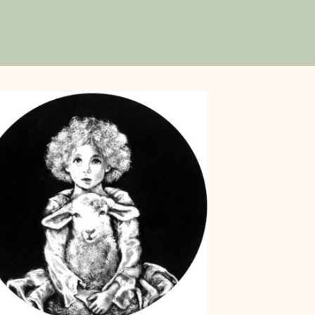
vé une manière de
tir d'une même matrice.
resse j'obtiens donc
ontrastée. Je viens
r sur celle-ci,
passer, papier contre
ération me permets
 trace de ma première
contre-type. Pour la
re la matrice déjà
ste d'encre sous la
ôme », copie de la
re en encre et plus