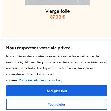
Vierge folle
87,00
€
Nous respectons votre vie privée.
Welcome Prints
la marketplace dédiée à l’estampe
d’art originale et contemporaine.
Nous utilisons des cookies pour améliorer votre expérience de
Rejoignez-nous
navigation, diffuser des publicités ou des contenus personnalisés et
analyser notre trafic. En cliquant sur « Tout accepter », vous
Mentions légales
consentez à notre utilisation des
Conditions Générales de Vente
cookies.
Politique relative aux cookies
Conditions Générales d’utilisation
Conditions Générales d’utilisation (Vendeur)
Charte de données personnelles et de confidentialité
Accepter tout
Tout rejeter