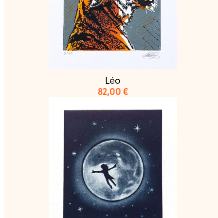
Léo
82,00
€