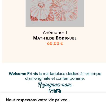
Anémones I
Mathilde Bodiguel
60,00
€
Welcome Prints
la marketplace dédiée à l’estampe
d’art originale et contemporaine.
Rejoignez-nous
Mentions légales
Nous respectons votre vie privée.
Conditions Générales de Vente
Conditions Générales d’utilisation