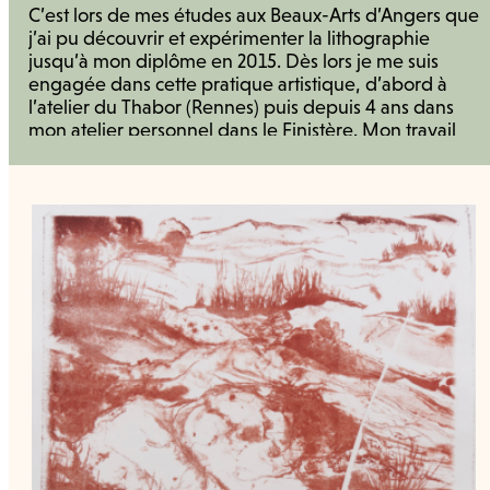
C’est lors de mes études aux Beaux-Arts d’Angers que
j’ai pu découvrir et expérimenter la lithographie
jusqu’à mon diplôme en 2015. Dès lors je me suis
engagée dans cette pratique artistique, d’abord à
l’atelier du Thabor (Rennes) puis depuis 4 ans dans
mon atelier personnel dans le Finistère. Mon travail
lithographique s’inspire du patrimoine naturel et
géologique des territoires. Il a pour sujet les formes,
couleurs et textures d’éléments minéraux et
organiques qui composent le vivant, afin de créer
des images-paysage entre abstrait et figuratif. Il se
nourrie de l’histoire de l’art, de lectures, de
randonnées, d’écriture...etc. Les lithographies sont
imprimées à la main, sur papier d'estampe Arches,
Hahnemühle, BFK Rives, Zerkall ou sur lin.