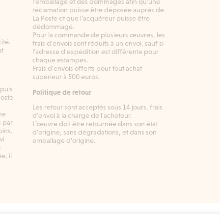
l'emballage et des dommages afin qu'une
réclamation puisse être déposée auprès de
n
La Poste et que l'acquéreur puisse être
dédommagé.
Pour la commande de plusieurs œuvres, les
ité.
frais d'envois sont réduits à un envoi, sauf si
nt
l'adresse d'expédition est différente pour
chaque estampes.
Frais d'envois offerts pour tout achat
supérieur à 500 euros.
epuis
Politique de retour
Poste
Les retour sont acceptés sous 14 jours, frais
ne
d'envoi à la charge de l'acheteur.
s par
L’œuvre doit être retournée dans son état
ins.
d'origine, sans dégradations, et dans son
vi
emballage d’origine.
s
, il
Mentions légales