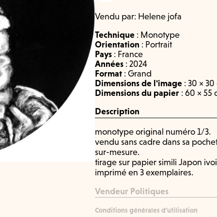
Vendu par:
Helene jofa
Technique
:
Monotype
Orientation
:
Portrait
Pays
:
France
Années
:
2024
Format
:
Grand
Dimensions de l'image
: 30 × 30
Dimensions du papier
: 60 × 55
Description
monotype original numéro 1/3.
vendu sans cadre dans sa pochett
sur-mesure.
tirage sur papier simili Japon ivoi
imprimé en 3 exemplaires.
Vendeur Politiques
Conditions générales d'utilisation