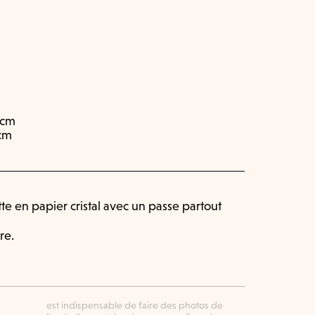
 cm
 cm
e en papier cristal avec un passe partout
re.
est indispensable de faire des photos de