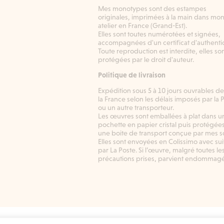
Mes monotypes sont des estampes
originales, imprimées à la main dans mo
atelier en France (Grand-Est).
Elles sont toutes numérotées et signées,
accompagnées d'un certificat d'authentic
Toute reproduction est interdite, elles so
protégées par le droit d'auteur.
Politique de livraison
Expédition sous 5 à 10 jours ouvrables d
la France selon les délais imposés par la 
ou un autre transporteur.
Les œuvres sont emballées à plat dans u
pochette en papier cristal puis protégée
une boite de transport conçue par mes so
Elles sont envoyées en Colissimo avec sui
par La Poste. Si l’œuvre, malgré toutes le
précautions prises, parvient endommagée