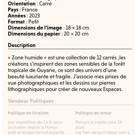
Orientation
:
Carré
Pays
:
France
Années
:
2023
Format
:
Petit
Dimensions de l'image
: 18 × 18 cm
Dimensions du papier
: 20 × 20 cm
Description
« Zone humide » est une collection de 12 carrés ,les
créations s’inspirent des zones sensibles de la forêt
tropicale de Guyane, ce sont des univers d’une
beauté luxuriante et fragile. J’associe mes prises de
vue photographiques et les dessins sur pierres
lithographiques pour créer de nouveaux Espaces.
Vendeur Politiques
Politique de livraison
Politique de retour
jour expédition de 3 à 8 Jours
Retours acceptés sous 14
ouvrables depuis la France
jours.
petit et moyen format expédié
Les frais de port retour sont à