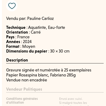
Vendu par:
Pauline Carlioz
Technique
:
Aquatinte
,
Eau-forte
Orientation
:
Carré
Pays
:
France
Années
:
2024
Format
:
Moyen
Dimensions du papier
: 30 × 30 cm
Description
Gravure signée et numérotée à 25 exemplaires
Papier Rosaspina blanc, Fabriano 285g
Vendue non encadrée
Vendeur Politiques
Conditions générales
Envoi avec suivi.
d'utilisation
Si malgré toutes les