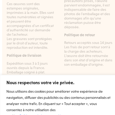
précautions prises, l'œuvre
Ces œuvres sont des
parvient endommagée, il est
estampes originales,
indispensable de faire des
imprimées à la main. Elles sont
photos de l'emballage et des
toutes numérotées et signées
dommages afin qu'une
et peuvent être
réclamation puisse être
accompagnées d'un certificat
déposée.
d'authenticité sur demande
de l'acheteur.
Politique de retour
Les gravures sont protégées
Retours acceptés sous 14 jours
par le droit d'auteur, toute
Les frais de port retour sont à
reproduction est interdite.
la charge des acheteurs.
Politique de livraison
L’œuvre doit être retournée
dans son état d'origine et dans
Expédition sous 3 à 5 jours
son emballage d’origine.
ouvrés depuis la France.
Emballage soigné à plat.
Nous respectons votre vie privée.
Nous utilisons des cookies pour améliorer votre expérience de
Welcome Prints
la marketplace dédiée à l’estampe
navigation, diffuser des publicités ou des contenus personnalisés et
d’art originale et contemporaine.
analyser notre trafic. En cliquant sur « Tout accepter », vous
Rejoignez-nous
consentez à notre utilisation des