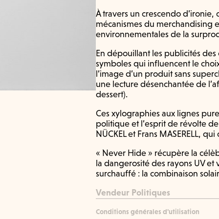
À travers un crescendo d’ironie,
mécanismes du merchandising e
environnementales de la surprod
En dépouillant les publicités des
symboles qui influencent le cho
l’image d’un produit sans superc
une lecture désenchantée de l’aff
dessert).
Ces xylographies aux lignes pures
politique et l’esprit de révolte d
NÜCKEL et Frans MASERELL, qui o
« Never Hide » récupère la célè
la dangerosité des rayons UV e
surchauffé : la combinaison solair
Vendeur Politiques
Conditions générales d'utilisation