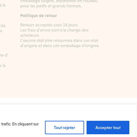
Emballage soigné, expédition en rouleau
 la
pour les petits et grands formats.
Politique de retour
Retours acceptés sous 14 jours.
ité.
Les frais d'envoi sont à la charge des
nt
acheteurs.
L’œuvre doit être retournée dans son état
d'origine et dans son emballage d’origine.
e d'
s la
Mentions légales
Conditions Générales de Vente
Conditions Générales d’utilisation
Conditions Générales d’utilisation (Vendeur)
rafic. En cliquant sur
Charte de données personnelles et de confidentialité
Tout rejeter
Accepter tout