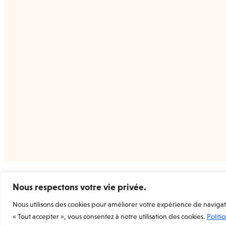
Welcome Prints
la marketplace dédiée à l’estampe
Nous respectons votre vie privée.
d’art originale et contemporaine.
Nous utilisons des cookies pour améliorer votre expérience de navigatio
Rejoignez-nous
« Tout accepter », vous consentez à notre utilisation des cookies.
Politi