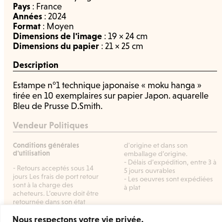
Pays
:
France
Années
:
2024
Format
:
Moyen
Dimensions de l'image
: 19 × 24 cm
Dimensions du papier
: 21 × 25 cm
Description
Estampe n°1 technique japonaise « moku hanga »
tirée en 10 exemplaires sur papier Japon. aquarelle
Bleu de Prusse D.Smith.
Vendeur Politiques
Conditions générales
d'origine et dans son
d'utilisation
emballage d’origine.
- Délais d’expédition, entre 3 à
- Retours acceptés sous 14
5 jours ouvrables
jours Les frais de port retour
- Les oeuvres sont expédiées
sont à la charge des
à plat
acheteurs. L’œuvre doit être
retournée dans son état
Nous respectons votre vie privée.