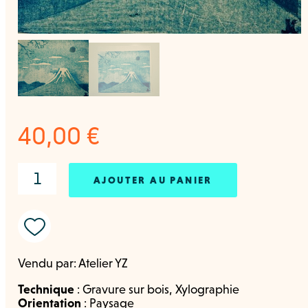
40,00
€
AJOUTER AU PANIER
Vendu par:
Atelier YZ
Technique
:
Gravure sur bois
,
Xylographie
Orientation
:
Paysage