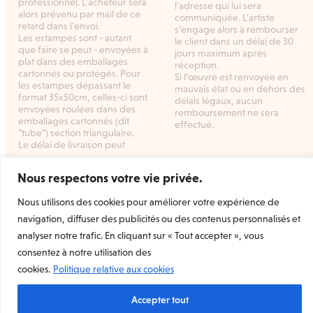
professionnel. L'acheteur sera
l'adresse qui lui sera
alors prévenu par mail de ce
communiquée. L'artiste
retard dans l'envoi.
s’engage alors à rembourser
Les estampes sont - autant
le client dans un délai de 30
que faire se peut - envoyées à
jours maximum après
plat dans des emballages
réception.
cartonnés ou protégés. Pour
Si l’œuvre est renvoyée en
les estampes dépassant le
mauvais état ou en dehors des
format 35x50cm, celles-ci sont
délais légaux, aucun
envoyées roulées dans des
remboursement ne sera
emballages cartonnés (dit
effectué.
"tube") section triangulaire.
Le délai de livraison peut
Nous respectons votre vie privée.
Nous utilisons des cookies pour améliorer votre expérience de
Welcome Prints
la marketplace dédiée à l’estampe
navigation, diffuser des publicités ou des contenus personnalisés et
d’art originale et contemporaine.
Rejoignez-nous
analyser notre trafic. En cliquant sur « Tout accepter », vous
consentez à notre utilisation des
cookies.
Politique relative aux cookies
Mentions légales
Conditions Générales de Vente
Conditions Générales d’utilisation
Accepter tout
Conditions Générales d’utilisation (Vendeur)