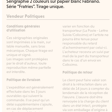
Sérigraphie 2 couleurs sur papier blanc Fabriano.
Série “Fratries”. Tirage unique.
Vendeur Politiques
Conditions générales
varier en fonction du
d'utilisation
transporteur (La Poste - Lettre
Suivie/Colissimo) et l'artiste ne
Ces sérigraphies originales
pourra être tenue pour
sont imprimées à la main, sur
responsable du retard
table manuelle, sans bras
d'acheminement par celui-ci.
mécanique. Chaque tirage est
L'acheteur recevra un suivi par
unique et signé.
mail de la part du transporteur
Les images sont protégées
dans le cas d'un envoi en
par le droit d'auteur, toute
Colissimo.
reproduction même partielle
est interdite.
Politique de retour
Politique de livraison
Le client peut faire valoir son
droit à la rétractation dans un
L'expédition est généralement
délai de 14 jours à compter du
effectuée dans les 3 jours
lendemain de la réception de
ouvrables qui suivent la
l’œuvre. L’œuvre doit être
commande. Il se peut qu'un
renvoyée à la charge du client
délai supplémentaire s'ajoute,
dans un état intact, protégée
en cas de déplacement
via son emballage d'origine à