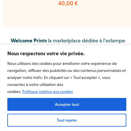
40,00
€
Welcome Prints
la marketplace dédiée à l’estampe
d’art originale et contemporaine.
Rejoignez-nous
Nous respectons votre vie privée.
Nous utilisons des cookies pour améliorer votre expérience de
Mentions légales
navigation, diffuser des publicités ou des contenus personnalisés et
Conditions Générales de Vente
analyser notre trafic. En cliquant sur « Tout accepter », vous
Conditions Générales d’utilisation
Conditions Générales d’utilisation (Vendeur)
consentez à notre utilisation des
Charte de données personnelles et de confidentialité
cookies.
Politique relative aux cookies
Accepter tout
Tout rejeter