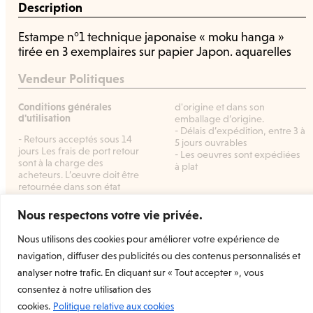
Description
Estampe n°1 technique japonaise « moku hanga »
tirée en 3 exemplaires sur papier Japon. aquarelles
Vendeur Politiques
Conditions générales
d'origine et dans son
d'utilisation
emballage d’origine.
- Délais d’expédition, entre 3 à
- Retours acceptés sous 14
5 jours ouvrables
jours Les frais de port retour
- Les oeuvres sont expédiées
sont à la charge des
à plat
acheteurs. L’œuvre doit être
retournée dans son état
Nous respectons votre vie privée.
Nous utilisons des cookies pour améliorer votre expérience de
Welcome Prints
la marketplace dédiée à l’estampe
navigation, diffuser des publicités ou des contenus personnalisés et
d’art originale et contemporaine.
analyser notre trafic. En cliquant sur « Tout accepter », vous
Rejoignez-nous
consentez à notre utilisation des
cookies.
Politique relative aux cookies