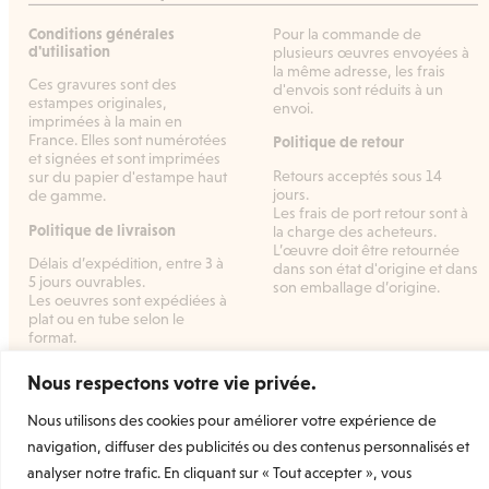
Conditions générales
Pour la commande de
d'utilisation
plusieurs œuvres envoyées à
la même adresse, les frais
Ces gravures sont des
d'envois sont réduits à un
estampes originales,
envoi.
imprimées à la main en
France. Elles sont numérotées
Politique de retour
et signées et sont imprimées
Retours acceptés sous 14
sur du papier d'estampe haut
jours.
de gamme.
Les frais de port retour sont à
Politique de livraison
la charge des acheteurs.
L’œuvre doit être retournée
Délais d’expédition, entre 3 à
dans son état d'origine et dans
5 jours ouvrables.
son emballage d’origine.
Les oeuvres sont expédiées à
plat ou en tube selon le
format.
Nous respectons votre vie privée.
Nous utilisons des cookies pour améliorer votre expérience de
Welcome Prints
la marketplace dédiée à l’estampe
navigation, diffuser des publicités ou des contenus personnalisés et
d’art originale et contemporaine.
analyser notre trafic. En cliquant sur « Tout accepter », vous
Rejoignez-nous