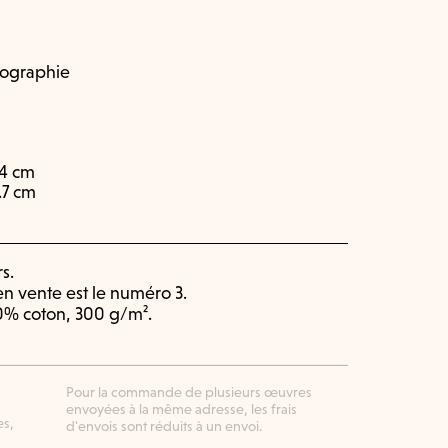
lographie
14 cm
1.7 cm
s.
n vente est le numéro 3.
0% coton, 300 g/m².
Pour la commande de plusieurs œuvres
envoyées à la même adresse, les frais
es,
d'envois sont réduits à un envoi.