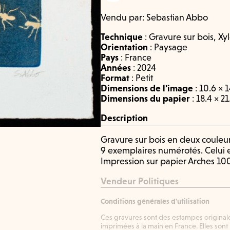
Vendu par:
Sebastian Abbo
Technique
:
Gravure sur bois
,
Xy
Orientation
:
Paysage
Pays
:
France
Années
:
2024
Format
:
Petit
Dimensions de l'image
: 10.6 × 
Dimensions du papier
: 18.4 × 2
Description
Gravure sur bois en deux couleur
9 exemplaires numérotés. Celui e
Impression sur papier Arches 10
Vendeur Politiques
Conditions générales d'utilisation
Ces gravures sont des estampes original
imprimées à la main en France. Elles sont