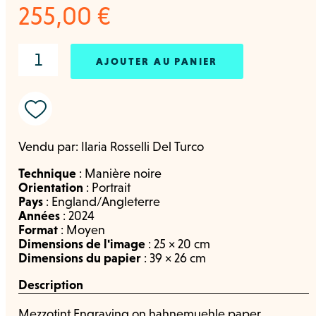
255,00
€
AJOUTER AU PANIER
Vendu par:
Ilaria Rosselli Del Turco
Technique
:
Manière noire
Orientation
:
Portrait
Pays
:
England/Angleterre
Années
:
2024
Format
:
Moyen
Dimensions de l'image
: 25 × 20 cm
Dimensions du papier
: 39 × 26 cm
Description
Mezzotint Engraving on hahnemuehle paper