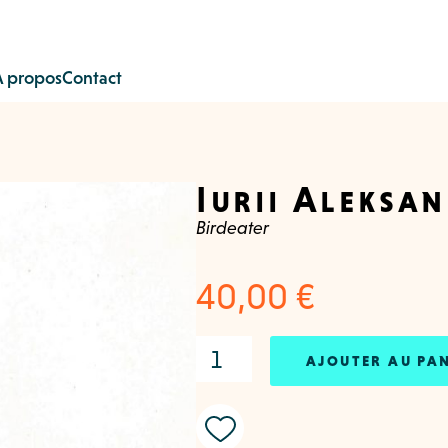
À propos
Contact
Iurii Aleksa
Birdeater
40,00
€
AJOUTER AU PA