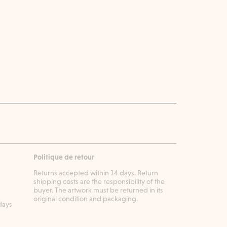
Politique de retour
Returns accepted within 14 days. Return
shipping costs are the responsibility of the
buyer. The artwork must be returned in its
original condition and packaging.
days