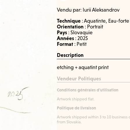
Vendu par:
Iurii Aleksandrov
Technique
:
Aquatinte
,
Eau-forte
Orientation
:
Portrait
Pays
:
Slovaquie
Années
:
2025
Format
:
Petit
Description
etching + aquatint print
Vendeur Politiques
Conditions générales d'utilisation
Artwork shipped flat.
Politique de livraison
Artwork shipped within 3 to 10 business 
from Slovakia.