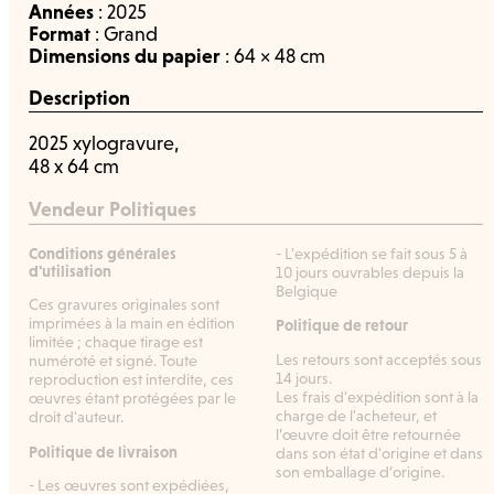
Années
:
2025
Format
:
Grand
Dimensions du papier
: 64 × 48 cm
Description
2025 xylogravure,
48 x 64 cm
Vendeur Politiques
Conditions générales
- L'expédition se fait sous 5 à
d'utilisation
10 jours ouvrables depuis la
Belgique
Ces gravures originales sont
imprimées à la main en édition
Politique de retour
limitée ; chaque tirage est
Les retours sont acceptés sous
numéroté et signé. Toute
14 jours.
reproduction est interdite, ces
Les frais d'expédition sont à la
œuvres étant protégées par le
charge de l'acheteur, et
droit d'auteur.
l’œuvre doit être retournée
Politique de livraison
dans son état d'origine et dans
son emballage d’origine.
- Les œuvres sont expédiées,