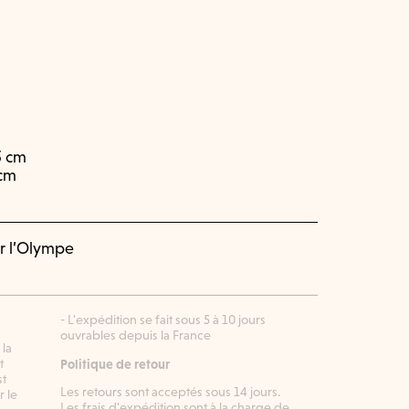
.5 cm
 cm
ur l’Olympe
- L'expédition se fait sous 5 à 10 jours
ouvrables depuis la France
 la
t
Politique de retour
st
Les retours sont acceptés sous 14 jours.
r le
Les frais d'expédition sont à la charge de