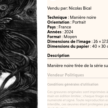
Vendu par:
Nicolas Bical
Technique
:
Manière noire
Orientation
:
Portrait
Pays
:
France
Années
:
2024
Format
:
Moyen
Dimensions de l'image
: 26 × 17
Dimensions du papier
: 40 × 30
Description
Manière noire tirée de la série s
Vendeur Politiques
Conditions générales d'utilisation
Ces gravures originales sont imprimées à
main en édition limitée ; chaque tirage es
numéroté et signé. Toute reproduction e
interdite, ces œuvres étant protégées pa