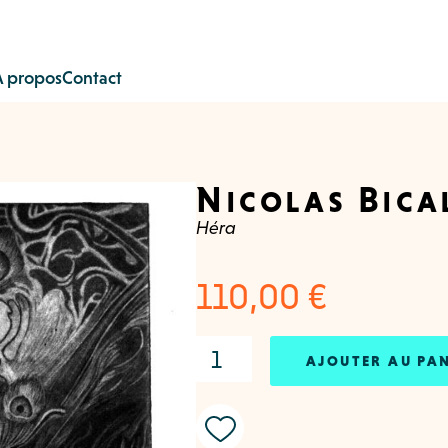
À propos
Contact
Nicolas Bica
Héra
110,00
€
AJOUTER AU PA