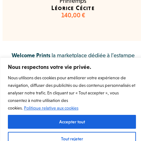
Printemps
Léorice Cécite
140,00
€
Welcome Prints
la marketplace dédiée à l’estampe
d’art originale et contemporaine.
Nous respectons votre vie privée.
Rejoignez-nous
Nous utilisons des cookies pour améliorer votre expérience de
navigation, diffuser des publicités ou des contenus personnalisés et
Mentions légales
Conditions Générales de Vente
analyser notre trafic. En cliquant sur « Tout accepter », vous
Conditions Générales d’utilisation
consentez à notre utilisation des
Conditions Générales d’utilisation (Vendeur)
Charte de données personnelles et de confidentialité
cookies.
Politique relative aux cookies
Accepter tout
Tout rejeter