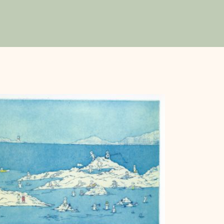
er. Elle y montre des
 et le contraste entre
 nature autour, lorsque
nt avant de se séparer.
des techniques comme
anière noire, qui lui
s contrastes forts, et