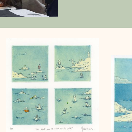
et obscurité des recoins à explor
architectures atypiques et brutes,
ces lieux créés par l’humain et la
le végétal et le minéral se croise
Jeanne utilise pour ces séries 
l’aquatinte, le vernis mou ou la m
permettent des noirs intenses, de
une matière proche de la pierre.