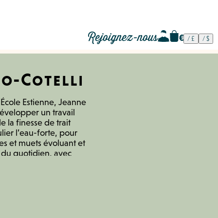
Rejoignez-nous
o-Cotelli
’École Estienne, Jeanne
velopper un travail
e la finesse de trait
lier l’eau-forte, pour
s et muets évoluant et
s du quotidien, avec
donne au tirage final, et
teur en les lisant. Elle
s promenades
ures mettant en scènes
dans un monde de pierre
s des lampes frontales