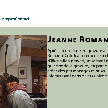
À propos
Contact
Jeanne Roman
Après un diplôme en gravure à l
Romano-Cotelli a commencé à dé
d’illustration gravée, se servant d
qu’apporte la gravure, en particu
créer des personnages minuscule
interagissant dans divers univer
pour seul texte les titres qu'elle 
les histoires que se crée le specta
s’inspire aussi beaucoup de se
souterraines, et en tire des grav
des silhouettes flous évoluant 
et de clair-obscur, lumières vive