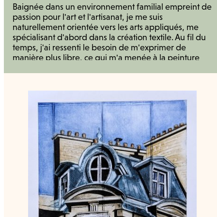
Baignée dans un environnement familial empreint de
passion pour l'art et l'artisanat, je me suis
naturellement orientée vers les arts appliqués, me
spécialisant d'abord dans la création textile. Au fil du
temps, j'ai ressenti le besoin de m'exprimer de
manière plus libre, ce qui m'a menée à la peinture
sur toile. La découverte de la gravure a ensuite
marqué un tournant décisif dans mon parcours
artistique, me permettant d'allier technique et
liberté.Mes techniques de prédilection, telles que la
linogravure, la gravure sur bois, et la gravure sur
Tetra Pak, me permettent de jouer avec les textures et
les reliefs, apportant une profondeur supplémentaire
à mes compositions figuratives. Mes techniques de
prédilection, telles que la linogravure, la gravure sur
bois, et la gravure sur Tetra Pak, me permettent de
jouer avec les textures et les reliefs, apportant une
profondeur supplémentaire à mes compositions
figuratives. Mon obsession pour la lumière se traduit
par des contrastes saisissants, qui capturent les
émotions intenses de l'instant présent.