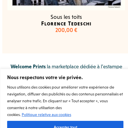
Sous les toits
Florence Tedeschi
200,00
€
Welcome Prints
la marketplace dédiée à l’estampe
d’art originale et contemporaine.
Nous respectons votre vie privée.
Rejoignez-nous
Nous utilisons des cookies pour améliorer votre expérience de
navigation, diffuser des publicités ou des contenus personnalisés et
Mentions légales
Conditions Générales de Vente
analyser notre trafic. En cliquant sur « Tout accepter », vous
Conditions Générales d’utilisation
consentez à notre utilisation des
Conditions Générales d’utilisation (Vendeur)
Charte de données personnelles et de confidentialité
cookies.
Politique relative aux cookies
Accepter tout