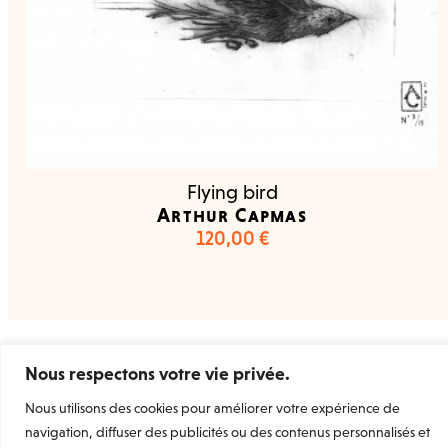
Flying bird
Arthur Capmas
120,00
€
Welcome Prints
la marketplace dédiée à l’estampe
Nous respectons votre vie privée.
d’art originale et contemporaine.
Rejoignez-nous
Nous utilisons des cookies pour améliorer votre expérience de
navigation, diffuser des publicités ou des contenus personnalisés et