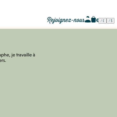
Rejoignez-nous
t
phe, je travaille à
ers.