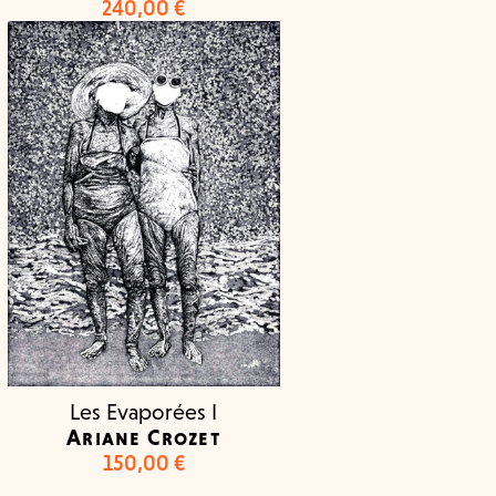
240,00
€
Les Evaporées I
Ariane Crozet
150,00
€