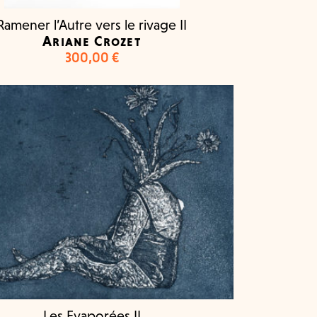
Ramener l’Autre vers le rivage II
Ariane Crozet
300,00
€
Les Evaporées II