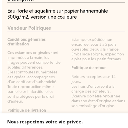
Eau-forte et aquatinte sur papier hahnemühle
300g/m2, version une couleure
Vendeur Politiques
Conditions générales
Estampe expédiée non
d'utilisation
encadrée, sous 3 à 5 jours
ouvrables depuis la France.
Ces estampes originales sont
Emballage soigné, expédition
imprimées à la main, les
à plat pour les petits formats.
tirages peuvent comporter de
subtiles différences.
Politique de retour
Elles sont toutes numérotées
Retours acceptés sous 14
et signées, accompagnées
jours.
d'un certificat d'authenticité.
Les frais d'envoi sont à la
Toute reproduction même
charge des acheteurs.
partielle est interdite, elles
L’œuvre doit être retournée
sont protégées par le droit
dans son état d'origine et dans
d'auteur.
son emballage d’origine.
Politique de livraison
Nous respectons votre vie privée.