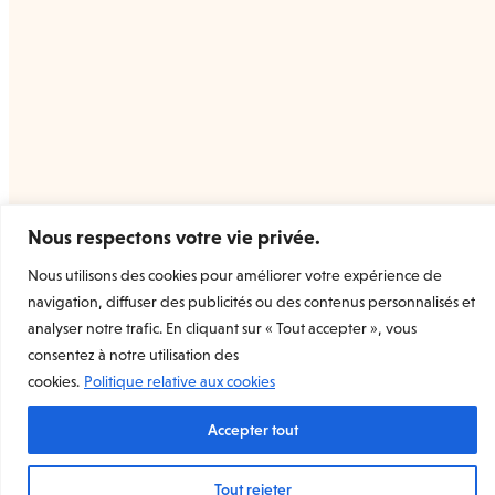
Nous respectons votre vie privée.
Nous utilisons des cookies pour améliorer votre expérience de
navigation, diffuser des publicités ou des contenus personnalisés et
Welcome Prints
la marketplace dédiée à l’estampe
analyser notre trafic. En cliquant sur « Tout accepter », vous
d’art originale et contemporaine.
Rejoignez-nous
consentez à notre utilisation des
cookies.
Politique relative aux cookies
Mentions légales
Accepter tout
Conditions Générales de Vente
Conditions Générales d’utilisation
Conditions Générales d’utilisation (Vendeur)
Tout rejeter
Charte de données personnelles et de confidentialité